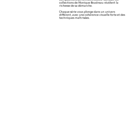
collections de Monique Boudreau révèlent la
richesse de sa démarche.
Chaque série vous plonge dans un univers
différent, avec une cohérence visuelle forte et des
techniques maîtrisées.