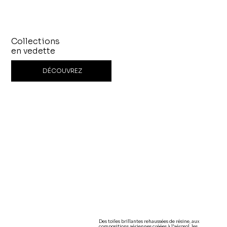
Collections
en vedette
DÉCOUVREZ
Des toiles brillantes rehaussées de résine, aux
compositions aériennes créées à l’aérosol, les