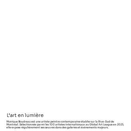
L’art en lumière
Monique Boudreau est une artiste peintre contemporaine établie sur la Rive-Sud de
Montréal. Sélectionnée parmi les 100 artistes internationaux au Global Art League en 2025,
elle expose régulièrement ses œuvres dans des galeries et événements majeurs.