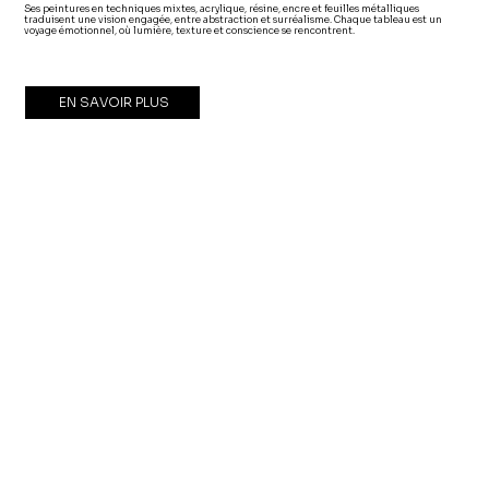
Ses peintures en techniques mixtes, acrylique, résine, encre et feuilles métalliques
traduisent une vision engagée, entre abstraction et surréalisme. Chaque tableau est un
voyage émotionnel, où lumière, texture et conscience se rencontrent.
EN SAVOIR PLUS