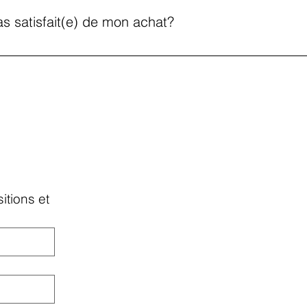
pas satisfait(e) de mon achat?
n retour peut être proposé après approbation de Monique. Les fr
é une fois que l’œuvre aura été reçue par Monique et que son pa
ai maximum d’une semaine suivant la réception.
tions et 