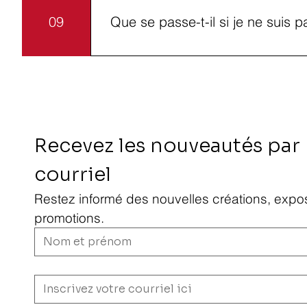
09
Que se passe-t-il si je ne suis 
En cas d’insatisfaction, un échange ou u
L’échange ou le remboursement sera trait
demande doit être soumise dans un dél
Recevez les nouveautés par 
courriel
Restez informé des nouvelles créations, exposi
promotions.