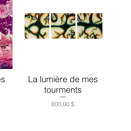
es
La lumière de mes
tourments
Prix
600,00 $