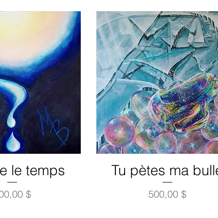
e le temps
Tu pètes ma bull
rix
Prix
00,00 $
500,00 $