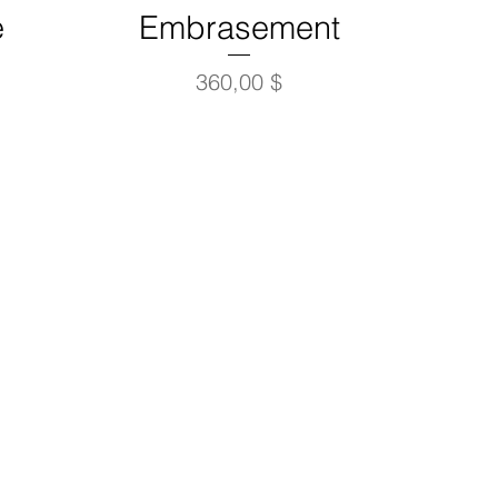
e
Embrasement
Prix
360,00 $