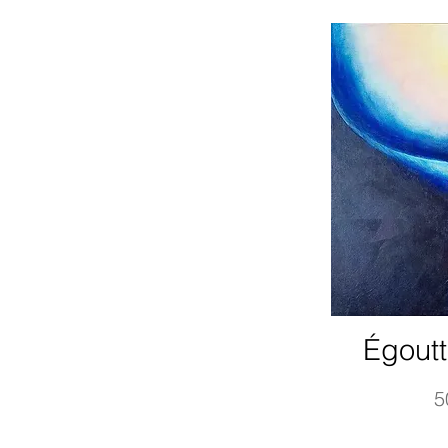
Égoutt
P
5