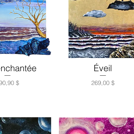
 enchantée
Éveil
rix
Prix
90,90 $
269,00 $