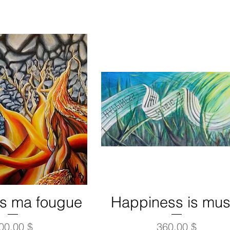
es ma fougue
Happiness is mus
rix
Prix
00,00 $
360,00 $