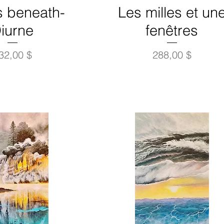
s beneath-
Les milles et un
iurne
fenêtres
rix
Prix
32,00 $
288,00 $