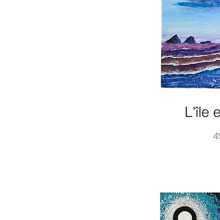
L'île
P
4