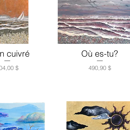
n cuivré
Où es-tu?
rix
Prix
04,00 $
490,90 $