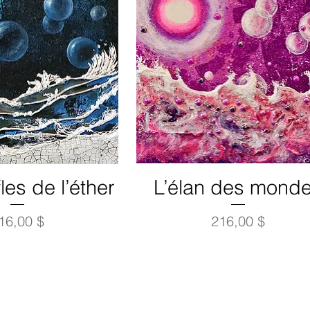
les de l’éther
L’élan des mond
rix
Prix
16,00 $
216,00 $