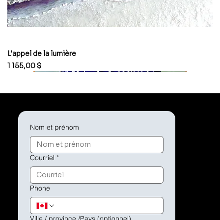
L'appel de la lumière
Prix
1 155,00 $
Nom et prénom
Courriel
*
Phone
Ville / province /Pays (optionnel)