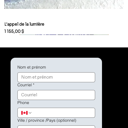
L'appel de la lumière
Prix
1 155,00 $
Nom et prénom
Courriel
*
Phone
Ville / province /Pays (optionnel)