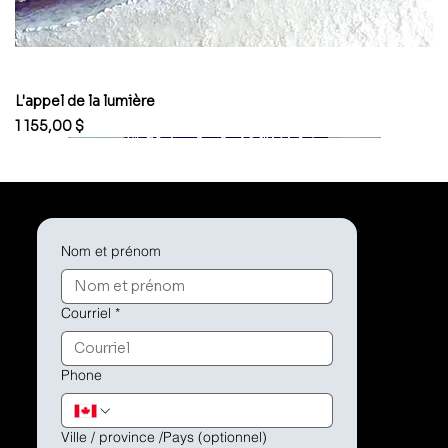
L'appel de la lumière
Prix
1 155,00 $
Nom et prénom
Courriel
*
Phone
Ville / province /Pays (optionnel)