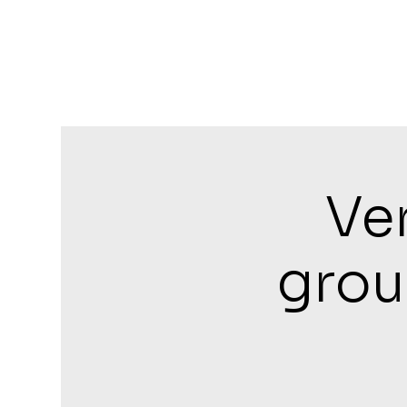
Ve
grou