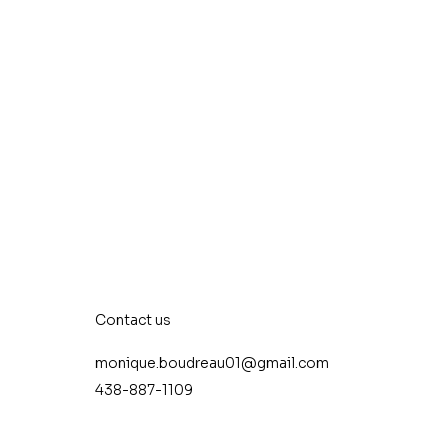
Contact us
monique.boudreau01@gmail.com
438-887-1109