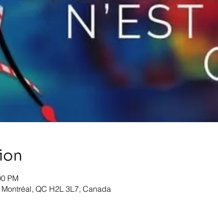
ion
00 PM
, Montréal, QC H2L 3L7, Canada